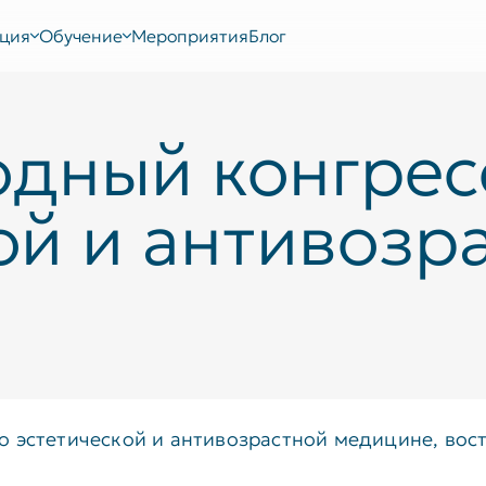
ция
Обучение
Мероприятия
Блог
дный конгрес
ой и антивозр
 эстетической и антивозрастной медицине, вост