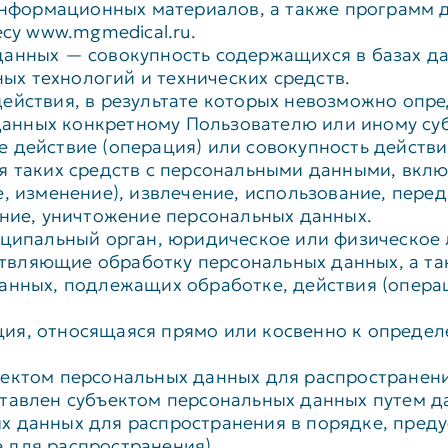
 информационных материалов, а также программ 
есу www.mgmedical.ru.
данных — совокупность содержащихся в базах д
х технологий и технических средств.
ействия, в результате которых невозможно опр
анных конкретному Пользователю или иному суб
 действие (операция) или совокупность действ
я таких средств с персональными данными, включ
, изменение), извлечение, использование, пере
ение, уничтожение персональных данных.
иципальный орган, юридическое или физическое 
твляющие обработку персональных данных, а т
данных, подлежащих обработке, действия (опера
ция, относящаяся прямо или косвенно к опреде
ъектом персональных данных для распространени
тавлен субъектом персональных данных путем д
х данных для распространения в порядке, пред
 для распространения).