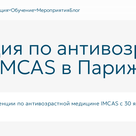
ция
Обучение
Мероприятия
Блог
ия по антивоз
IMCAS в Пари
енции по антивозрастной медицине IMCAS с 30 я