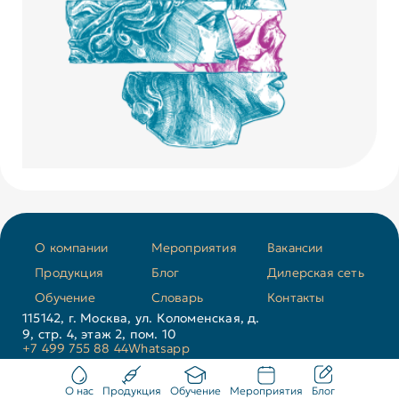
О компании
Мероприятия
Вакансии
Продукция
Блог
Дилерская сеть
Обучение
Словарь
Контакты
115142, г. Москва, ул. Коломенская, д.
9, стр. 4, этаж 2, пом. 10
+7 499 755 88 44
Whatsapp
Copyright © 2026 MG Medical
О нас
Продукция
Обучение
Мероприятия
Блог
Политика конфиденциальности