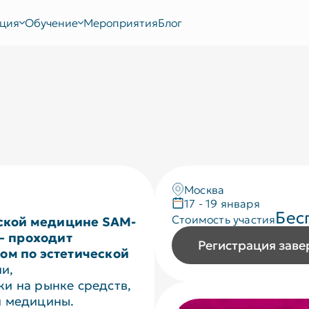
ция
Обучение
Мероприятия
Блог
Москва
17 - 19 января
Бес
Стоимость участия
еской медицине SAM-
— проходит
Регистрация зав
м по эстетической
и,
и на рынке средств,
й медицины.