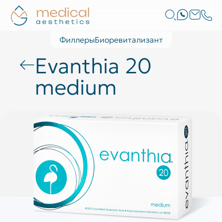
Филлеры
Биоревитализант
Evanthia 20
medium