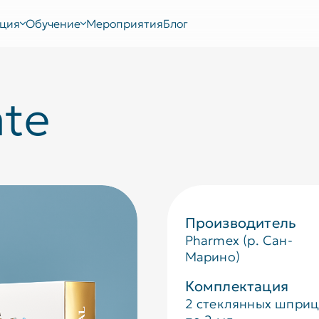
ция
Обучение
Мероприятия
Блог
ate
Производитель
Pharmex (р. Сан-
Марино)
Комплектация
2 стеклянных шпри