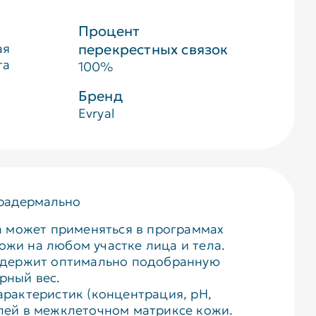
Процент
ая
перекрестных связок
та
100%
Бренд
Evryal
традермально
а может применяться в программах
жи на любом участке лица и тела.
содержит оптимально подобранную
рный вес.
арактеристик (концентрация, pH,
елей в межклеточном матриксе кожи.