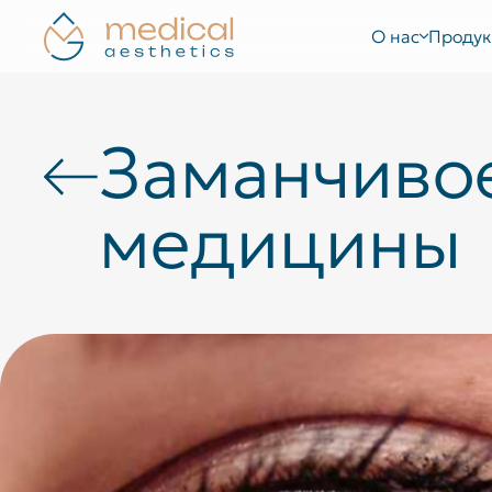
О нас
Продук
Заманчивое
медицины